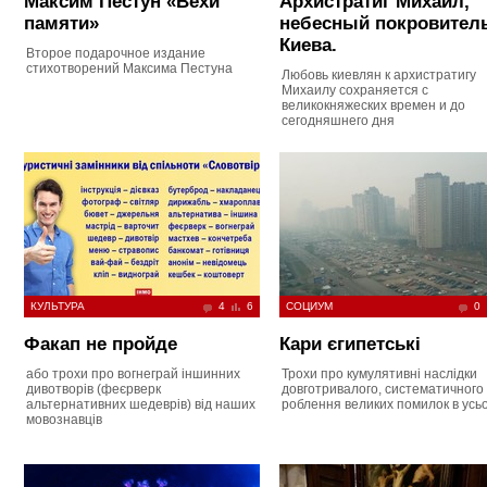
Максим Пестун «Вехи
Архистратиг Михаил,
памяти»
небесный покровител
Киева.
Второе подарочное издание
стихотворений Максима Пестуна
Любовь киевлян к архистратигу
Михаилу сохраняется с
великокняжеских времен и до
сегодняшнего дня
КУЛЬТУРА
4
6
СОЦИУМ
0
Факап не пройде
Кари єгипетські
або трохи про вогнеграй іншинних
Трохи про кумулятивні наслідки
дивотворів (феєрверк
довготривалого, систематичного
альтернативних шедеврів) від наших
роблення великих помилок в усь
мовознавців