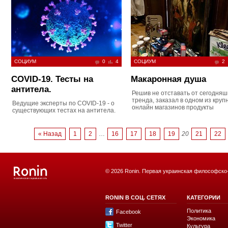
СОЦИУМ
0
4
СОЦИУМ
2
COVID-19. Тесты на
Макаронная душа
антитела.
Решив не отставать от сегодняш
тренда, заказал в одном из круп
Ведущие эксперты по COVID-19 - о
онлайн магазинов продукты
существующих тестах на антитела.
« Назад
1
2
…
16
17
18
19
20
21
22
© 2026 Ronin. Первая украинская философско
RONIN В СОЦ. СЕТЯХ
КАТЕГОРИИ
Политика
Facebook
Экономика
Twitter
Культура