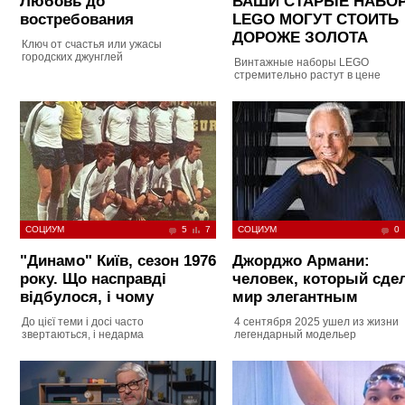
Любовь до
ВАШИ СТАРЫЕ НАБО
востребования
LEGO МОГУТ СТОИТЬ
ДОРОЖЕ ЗОЛОТА
Ключ от счастья или ужасы
городских джунглей
Винтажные наборы LEGO
стремительно растут в цене
СОЦИУМ
5
7
СОЦИУМ
0
"Динамо" Київ, сезон 1976
Джорджо Армани:
року. Що насправді
человек, который сде
відбулося, і чому
мир элегантным
До цієї теми і досі часто
4 сентября 2025 ушел из жизни
звертаються, і недарма
легендарный модельер