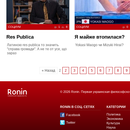
СОЦИУМ
1
8
СОЦИУМ
0
Res Publica
Я майже втопилася?
Латиною res publica то значить
Yokasi Maogo чи Mizuki Hirai?
"справа громади". А не те от усе, що
зараз
« Назад
1
2
3
4
5
6
7
8
9
© 2026 Ronin. Первая украинская философско
RONIN В СОЦ. СЕТЯХ
КАТЕГОРИИ
Политика
Facebook
Экономика
Twitter
Культура
Наука