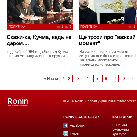
ПОЛИТИКА
1
5
ПОЛИТИКА
1
Скажи-ка, Кучма, ведь не
Ще трохи про "важкий
даром....
момент"
5 декабря 1994 года Леонид Кучма
На даний історичний момент
лишил Украину ядерного оружия
ситуативно співпали прагнення і
забаганки московської і
американської верхівок
« Назад
1
2
3
4
5
6
7
8
9
© 2026 Ronin. Первая украинская философско
RONIN В СОЦ. СЕТЯХ
КАТЕГОРИИ
Политика
Facebook
Экономика
Twitter
Культура