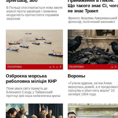
Spierdalaj, або
Приниження в Пекіні.
Що такого знає Сі, чог
В Польщі спостерігається нова хвиля
не знає Трамп
агресії проти українців і тривожна
нездатність протистояти справжім
Френсіс Фукуяма Американський
загрозам
філософ, політичний економіст
ПОЛИТИКА
0
5
ПОЛИТИКА
0
Озброєна морська
Вороны
риболовна міліція КНР
«Гуляли вдвоем, затем Аликс
вернулась домой, а я продолжал
Поки увага світу прикута до
прогулку и убил пять ворон" 10
Близького Сходу, у Тайванській
октября 1904 года
протоці зріє інша небезпечна криза