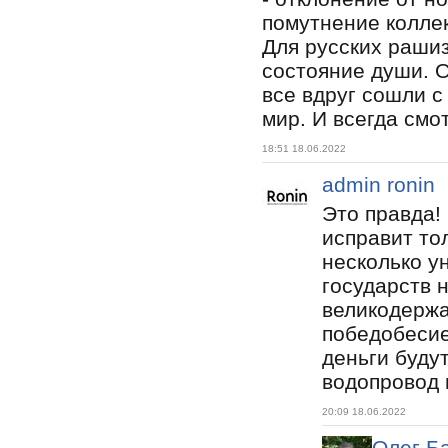
помутнение колле
Для русских раши
состояние души. О
все вдруг сошли с
мир. И всегда смо
18:51 18.06.2022
admin ronin
Это правда!
исправит то
несколько у
государств 
великодерж
победобесие
деньги будут
водопровод 
20:09 18.06.2022
Олег Б