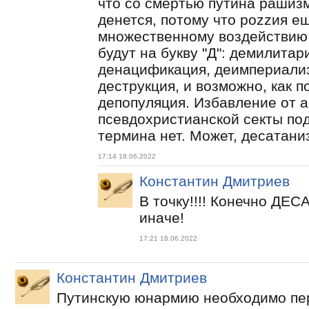
что со смертью путина рашизм
денется, потому что роzzия е
множественному воздействию 
будут на букву "Д": демилитар
денацификация, деимпериализ
деструкция, и возможно, как 
депопуляция. Избавление от 
псевдохристианской секты по
термина нет. Может, десатани
17:14 18.06.2022
Константин Дмитриев
В точку!!!! Конечно ДЕ
иначе!
17:21 18.06.2022
Константин Дмитриев
Путинскую юнармию необходимо пер