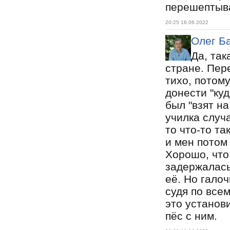
перешептыва
20:25 18.06.2022
Олег Б
Да, так
стране. Пер
тихо, потом
донести "куд
был "взят на
училка случ
то что-то та
и мен потом
Хорошо, что
задержалась
её. Но гало
судя по всем
это установ
пёс с ним.