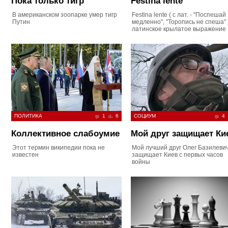
Пока только тигр
Festina lente
В американском зоопарке умер тигр
Festina lente ( с лат. - "Поспешай
Путин
медленно", "Торопись не спеша" )
латинское крылатое выражение
ПОЛИТИКА
1
6
СОЦИУМ
4
Коллективное слабоумие
Мой друг защищает Ки
Этот термин википедии пока не
Мой лучший друг Олег Базилеви
известен
защищает Киев с первых часов
войны