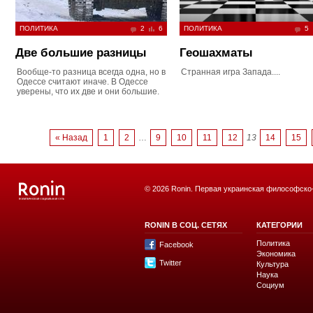
ПОЛИТИКА
2
6
ПОЛИТИКА
5
Две большие разницы
Геошахматы
Вообще-то разница всегда одна, но в
Странная игра Запада....
Одессе считают иначе. В Одессе
уверены, что их две и они большие.
« Назад
1
2
…
9
10
11
12
13
14
15
© 2026 Ronin. Первая украинская философско
RONIN В СОЦ. СЕТЯХ
КАТЕГОРИИ
Политика
Facebook
Экономика
Twitter
Культура
Наука
Социум