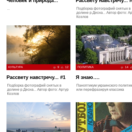
Человек и природа...
Рассвету навстречу... 
...
Подборка фотографий снятых в
долине р.Десна... Автор фото: А
Козлов
КУЛЬТУРА
9
12
ПОЛИТИКА
14
Рассвету навстречу... #1
Я знаю….
Подборка фотографий снятых в
Паноптикум украинского политик
долине р.Десна... Автор фото: Артур
или перефразируя классика
Козлов