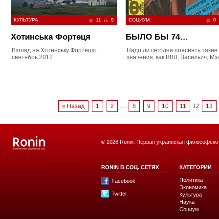
КУЛЬТУРА
11
9
СОЦИУМ
0
Хотинська Фортеця
БЫЛО БЫ 74…
Взгляд на Хотинську Фортецю...
Надо ли сегодня пояснять такие
сентябрь 2012
значения, как ВВЛ, Васильич, Мэ
« Назад
1
2
…
8
9
10
11
12
13
© 2026 Ronin. Первая украинская философско
RONIN В СОЦ. СЕТЯХ
КАТЕГОРИИ
Политика
Facebook
Экономика
Twitter
Культура
Наука
Социум