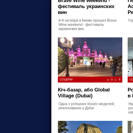
Brave Wine weekend -
Пе
фестиваль украинских
Ас
вин
Pe
8-9 октября в Киеве прошел Brave
Го
Wine weekend - фестиваль
украинских вин.
СОЦИУМ
0
6
С
Кіч-базар, або Global
Р
Village (Dubai)
в 
Одна з успішних бізнес-моделей,
Ук
реалізованих у Дубаї
ро
шв