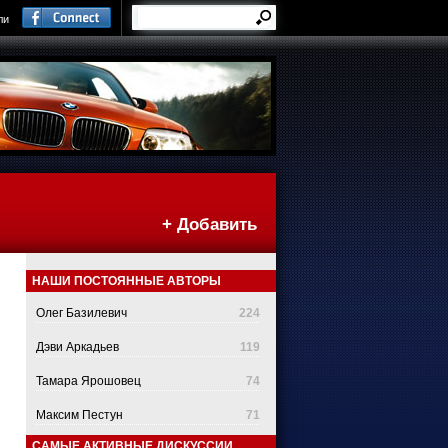
ли
+ Добавить
НАШИ ПОСТОЯННЫЕ АВТОРЫ
Олег Базилевич
224
Дэви Аркадьев
119
Тамара Ярошовец
74
Максим Пестун
71
САМЫЕ АКТИВНЫЕ ДИСКУССИИ