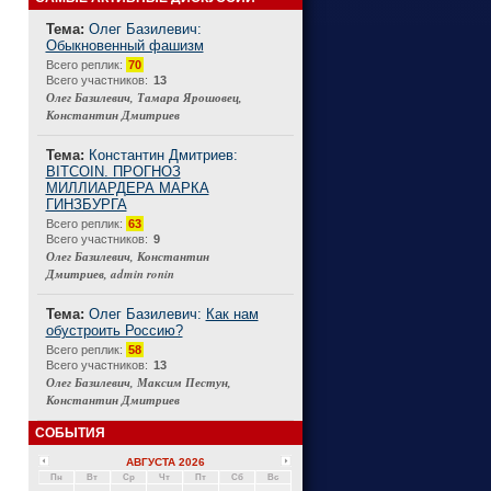
Тема:
Олег Базилевич:
Обыкновенный фашизм
Connect
Всего реплик:
70
Всего участников:
13
Олег Базилевич, Тамара Ярошовец,
Константин Дмитриев
Тема:
Константин Дмитриев:
BITCOIN. ПРОГНОЗ
МИЛЛИАРДЕРА МАРКА
ГИНЗБУРГА
Всего реплик:
63
Всего участников:
9
Олег Базилевич, Константин
Дмитриев, admin ronin
Тема:
Олег Базилевич:
Как нам
обустроить Россию?
Всего реплик:
58
Всего участников:
13
Олег Базилевич, Максим Пестун,
Константин Дмитриев
СОБЫТИЯ
АВГУСТА 2026
Пн
Вт
Ср
Чт
Пт
Сб
Вс