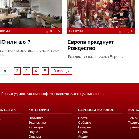
ОЦИУМ
0
5
СОЦИУМ
0
6
HO или шо ?
Европа празднует
Рождество
ед в новом ресторане украинской
хни
Рождественская сказка Европы
зад
1
2
3
4
5
Вперед »
. Первая украинская философско-политическая социальная сеть.
Ц. СЕТЯХ
КАТЕГОРИИ
СЕРВИСЫ ПОТОКОВ
ПОЛЬ
Политика
Посты
Помощ
k
Экономика
События
Право
Культура
Галереи
Прави
Наука
Видео
Социум
Аудио