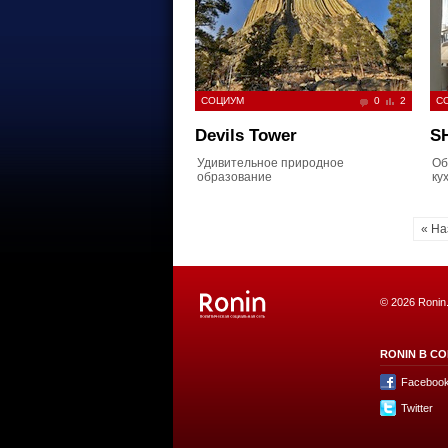
СОЦИУМ
0
2
С
Devils Tower
S
Удивительное природное
Об
образование
ку
« На
© 2026 Ronin
RONIN В СО
Faceboo
Twitter