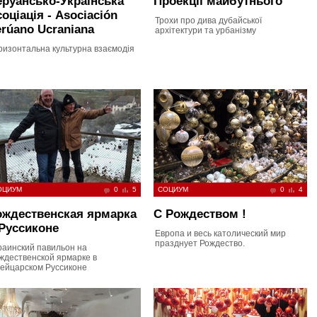
руансько-Українська
Проекції майбутнього
оціація - Asociación
Трохи про дива дубайської
rúano Ucraniana
архітектури та урбанізму
ризонтальна культурна взаємодія
ОЦИУМ
0
5
СОЦИУМ
0
4
ождественская ярмарка
С Рождеством !
Руссиконе
Европа и весь католический мир
празднует Рождество.
раинский павильон на
ждественской ярмарке в
ейцарском Руссиконе