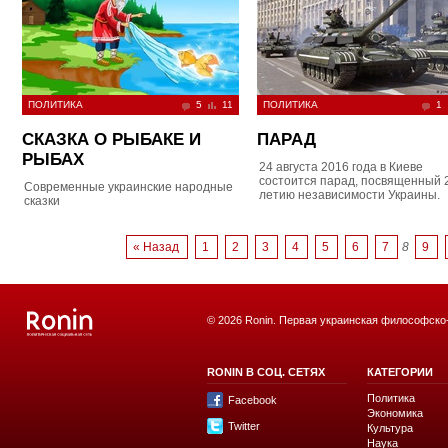
ПОЛИТИКА
5
11
ПОЛИТИКА
1
СКАЗКА О РЫБАКЕ И
ПАРАД
РЫБАХ
24 августа 2016 года в Киеве
состоится парад, посвященный 
Современные украинские народные
летию независимости Украины.
сказки
« Назад
1
2
3
4
5
6
7
8
9
© 2026 Ronin. Первая украинская философско
RONIN В СОЦ. СЕТЯХ
КАТЕГОРИИ
Политика
Facebook
Экономика
Twitter
Культура
Наука