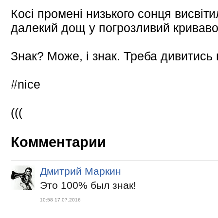
Косі промені низького сонця висвіт
далекий дощ у погрозливий криваво
Знак? Може, і знак. Треба дивитись 
#nice
(((
Комментарии
Дмитрий Маркин
Это 100% был знак!
10:58 17.07.2016