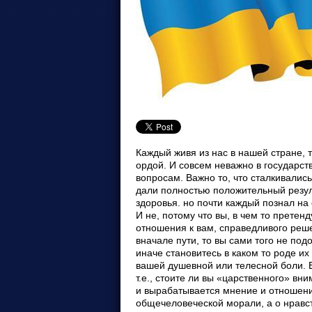
Каждый живя из нас в нашей стране, так или иначе, сталкивался с прозванной в народе чиновничий ордой. И совсем неважно в государственных структурах или в коммерческих, где вы обращались по своим вопросам. Важно то, что сталкивались. Но далеко не каждый может сказать, что эти соприкосновения дали полностью положительный результат. Причем без ущерба вашим нервным клеткам и в целом здоровья. но почти каждый познал на себе, на своих близких, знакомых все «прелести» чиновничьего ада! И не, потому что вы, в чем то претендуете на не законное, а когда, добиваетесь Истины, справедливого отношения к вам, справедливого решения вашего вопроса или проблемы. Как только вы оказываетесь вначале пути, то вы сами того не подозревая и не желая, становитесь на чиновничий конвейер. так или иначе становитесь в каком то роде их добычей! Безразличный , и бездушный, этот конвейер к вам, к вашей душевной или телесной боли. Вас автоматически оценивают на вашу сиюминутную значимость, т.е., стоите ли вы «царственного» внимания чиновника, чем и насколько стоите. И соответственно по вас и вырабатывается мнение и отношение к вам и вашей проблеме. Трудно говорить тут уже об общечеловеческой морали, а о нравственности говорить вообще не приходится. Равнодушие чиновников сродни равнодушию коридоров их ведомств. Вот поэтому с легкостью ломаются их отфутболиваниями, сиюминутными решениями, чьи -то судьбы, а жернова чиновничьего ада перемалывали, перемалывают, и к сожалению еще долго будут переламывать судьбы людей. И потому наверно нам далеко до понимания европейской демократии. А пока единицы борются на свой страх и риск с этой одержимой беззаконием и тщеславием чиновничьей ордой. Вот и здесь пойдет речь о фактически сломанной судьбе человека. И не только судьбе, а и о прямом ущербе здоровья, где результатом молодая женщина , мама двух детей стала инвалидом на всю оставшуюся жизнь. А все начиналось как нельзя лучше. Е.Д. Атласман - Степанова, была принята в 2004 году на работу в филиал ОАО АБ «Укргазбанк», ведущим экономистом в отдел пластиковых карт. И вот через год работы в банке, ее как впрочем и других сотрудников, «добровольно- принудительном порядке», попросили перенести с этажа на этаж, инвентарь и документацию филиала, т.к., банк переезжал с места на место. Такое бывает со всяким предприятием, арендодатель не всегда находит общий язык с арендатором. Но не каждая администрация заставляет своих сотрудников, в целях экономии тащить тяжелые предметы. Даже не спрашивая, а позволяет ли здоровье умственного работника, выполнять функции физического работника. Тем более что на это есть соответствующие фирмы, выполняющие это профессионально, и без негативных на то последствий. Но кто ж на это пойдет,повторюсь, им же надо платить! А тут в целях экономии можно и погонять сотрудников. И естественно сразу соответствующий печальный результат. Как говорится – кто на что учился. Атласман - Степанова Е.Д, по своей конституции тела, худенькая, хрупкая женщина, и на лестничной клетке, таща на себе эти тяжести, с этажа на этаж, не удержалась, оступилась и упала спиной на бетонные ступеньки. Услышав крики от боли о помощи, ее товарищи по работе помогли ей встать, и насколько это позволяло им оказали ей первую помощь. Но вот с этого момента она, не только стала на всю оставшуюся жизнь фактически инвалидом, а и сама того не желая вступила в первый круг этого самого чиновничьего ада, прямиком попала в жернова родного банка. И эти жернова уже были готовы перемалывать ее беспощадно. Наверное без разницы тем жерновам кого перемалывать, лишь бы попались! Она не могла себе представить, что ей придется вынести, сколько ей придется пройти этих кругов. Сколько уйдет нервов, переживаний, финансов, она истратит остатки своего здоровья не только для дальнейшего выживания, а и для восстановления очевидной 