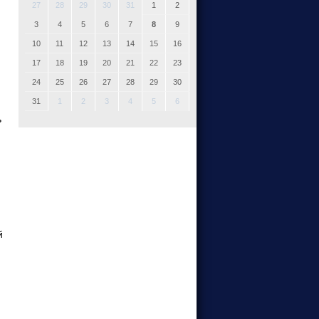
27
28
29
30
31
1
2
3
4
5
6
7
8
9
10
11
12
13
14
15
16
17
18
19
20
21
22
23
24
25
26
27
28
29
30
31
1
2
3
4
5
6