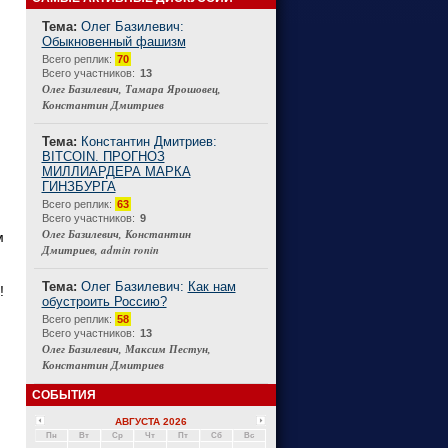
Тема:
Олег Базилевич:
Обыкновенный фашизм
Connect
Всего реплик:
70
Всего участников:
13
Олег Базилевич, Тамара Ярошовец,
Константин Дмитриев
Тема:
Константин Дмитриев:
BITCOIN. ПРОГНОЗ
МИЛЛИАРДЕРА МАРКА
ГИНЗБУРГА
Всего реплик:
63
Всего участников:
9
Олег Базилевич, Константин
Дмитриев, admin ronin
Тема:
Олег Базилевич:
Как нам
обустроить Россию?
Всего реплик:
58
Всего участников:
13
Олег Базилевич, Максим Пестун,
Константин Дмитриев
СОБЫТИЯ
АВГУСТА 2026
Пн
Вт
Ср
Чт
Пт
Сб
Вс