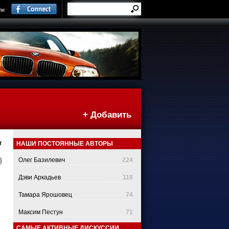
ли
+ Добавить
г
НАШИ ПОСТОЯННЫЕ АВТОРЫ
Олег Базилевич
224
Дэви Аркадьев
119
Тамара Ярошовец
74
Максим Пестун
71
САМЫЕ АКТИВНЫЕ ДИСКУССИИ