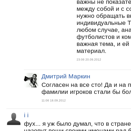
важны не показате
между собой и с с
нужно обращать в
индивидуальные Т
любом случае, ан
футболистов и ком
важная тема, и ей
материал.
23:06 20.09.2012
Дмитрий Маркин
Согласен на все сто! Да и на 
фамилии игроков стали бы бо
11:06 18.09.2012
i i
фух... я уж было думал, что в стран
назовут вещи своими именами рад б