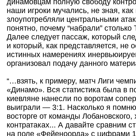
динамовцам полную свободу контрол
наши игроки мучались, не зная, как
злоупотребляли центральными ата
понятно, почему “набрали” столько 
Далее следует пассаж, который cле
и который, как представляется, не 
истинных намерениях инервьюируемо
организовал подачу данного матери
“…взять, к примеру, матч Лиги чем
«Динамо». Вся статистика была в п
киевляне нанесли по воротам сопер
выиграли — 3:1. Насколько я помню,
восторге от команды Лобановского, 
контратаках... А давайте сравним с
на поле «Фейеноорда» с цифрами 1