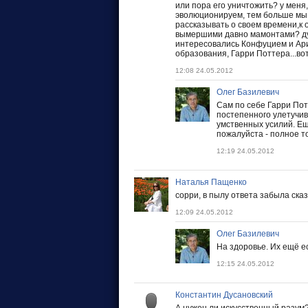
или пора его уничтожить? у меня
эволюционируем, тем больше мы и
рассказывать о своем времени,к о
вымершими давно мамонтами? дум
интересовались Конфуцием и Ари
образования, Гарри Поттера...во
12:08 24.05.2012
Олег Базилевич
Сам по себе Гарри Потт
постепенного улетучив
умственных усилий. Ещ
пожалуйста - полное то
12:19 24.05.2012
Наталья Пащенко
сорри, в пылу ответа забыла сказ
12:09 24.05.2012
Олег Базилевич
На здоровье. Их ещё ест
12:15 24.05.2012
Константин Дусановский