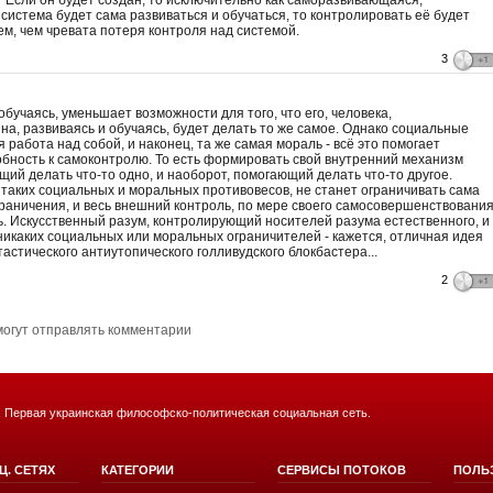
 Если он будет создан, то исключительно как саморазвивающаяся,
истема будет сама развиваться и обучаться, то контролировать её будет
м, чем чревата потеря контроля над системой.
3
обучаясь, уменьшает возможности для того, что его, человека,
а, развиваясь и обучаясь, будет делать то же самое. Однако социальные
работа над собой, и наконец, та же самая мораль - всё это помогает
обность к самоконтролю. То есть формировать свой внутренний механизм
+1
щий делать что-то одно, и наоборот, помогающий делать что-то другое.
аких социальных и моральных противовесов, не станет ограничивать сама
граничения, и весь внешний контроль, по мере своего самосовершенствования
. Искусственный разум, контролирующий носителей разума естественного, и
икаких социальных или моральных ограничителей - кажется, отличная идея
астического антиутопического голливудского блокбастера...
2
+1
могут отправлять комментарии
+1
. Первая украинская философско-политическая социальная сеть.
Ц. СЕТЯХ
КАТЕГОРИИ
СЕРВИСЫ ПОТОКОВ
+1
ПОЛЬ