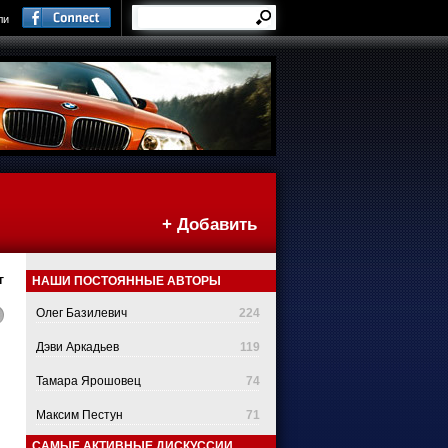
ли
+ Добавить
г
НАШИ ПОСТОЯННЫЕ АВТОРЫ
Олег Базилевич
224
Дэви Аркадьев
119
Тамара Ярошовец
74
Максим Пестун
71
САМЫЕ АКТИВНЫЕ ДИСКУССИИ