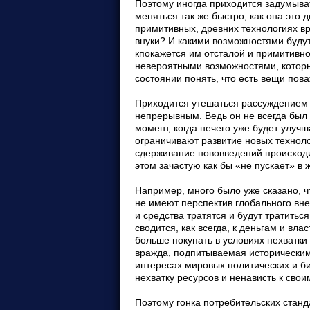
Поэтому иногда приходится задумыват
меняться так же быстро, как она это 
примитивных, древних технологиях вр
внуки? И какими возможностями будут
кпокажется им отсталой и примитивно
невероятными возможностями, которы
состоянии понять, что есть вещи пов
Приходится утешаться рассуждением 
непрерывным. Ведь он не всегда был т
момент, когда нечего уже будет улучш
ограничивают развитие новых техноло
сдерживание нововведений происходит
этом зачастую как бы «не пускает» в 
Например, много было уже сказано, чт
не имеют перспектив глобального вн
и средства тратятся и будут тратитьс
сводится, как всегда, к деньгам и вл
больше покупать в условиях нехватки 
вражда, подпитываемая историческими
интересах мировых политических и б
нехватку ресурсов и ненависть к свои
Поэтому гонка потребительских станд