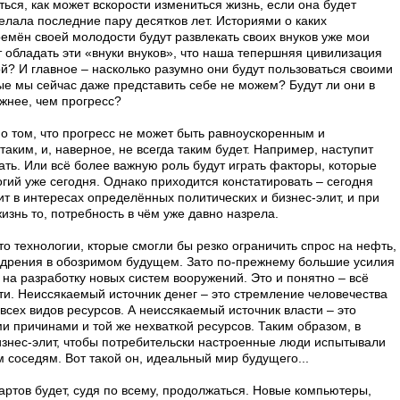
ься, как может вскорости измениться жизнь, если она будет
делала последние пару десятков лет. Историями о каких
емён своей молодости будут развлекать своих внуков уже мои
 обладать эти «внуки внуков», что наша тепершняя цивилизация
й? И главное – насколько разумно они будут пользоваться своими
е мы сейчас даже представить себе не можем? Будут ли они в
ажнее, чем прогресс?
о том, что прогресс не может быть равноускоренным и
аким, и, наверное, не всегда таким будет. Например, наступит
ать. Или всё более важную роль будут играть факторы, которые
гий уже сегодня. Однако приходится констатировать – сегодня
 в интересах определённых политических и бизнес-элит, и при
жизнь то, потребность в чём уже давно назрела.
о технологии, кторые смогли бы резко ограничить спрос на нефть,
едрения в обозримом будущем. Зато по-прежнему большие усилия
я на разработку новых систем вооружений. Это и понятно – всё
асти. Неиссякаемый источник денег – это стремление человечества
всех видов ресурсов. А неиссякаемый источник власти – это
 причинами и той же нехваткой ресурсов. Таким образом, в
изнес-элит, чтобы потребительски настроенные люди испытывали
м соседям. Вот такой он, идеальный мир будущего...
артов будет, судя по всему, продолжаться. Новые компьютеры,