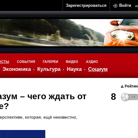
Зарегистрироваться
Войти
и
ОСТЫ
СОБЫТИЯ
ГАЛЕРЕИ
ВИДЕО
АУДИО
Экономика
Культура
Наука
Социум
Рейтин
зум – чего ждать от
8
ce?
рспективе, которая, ещё неизвестно,