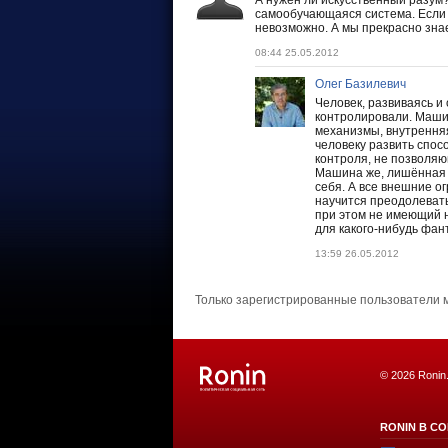
А нужен ли искусственный разум?
самообучающаяся система. Если с
невозможно. А мы прекрасно знае
08:44 25.05.2012
Олег Базилевич
Человек, развиваясь и 
контролировали. Машин
механизмы, внутренняя 
человеку развить спос
контроля, не позволяю
Машина же, лишённая т
себя. А все внешние о
научится преодолевать
при этом не имеющий н
для какого-нибудь фант
13:59 26.05.2012
Только зарегистрированные пользователи 
© 2026 Ronin
RONIN В СО