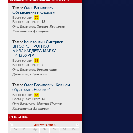
Тема:
Олег Базилевич:
Обыкновенный фашизм
Connect
Всего реплик:
70
Всего участников:
13
Олег Базилевич, Тамара Ярошовец,
Константин Дмитриев
Тема:
Константин Дмитриев:
BITCOIN. ПРОГНОЗ
МИЛЛИАРДЕРА МАРКА
ГИНЗБУРГА
Всего реплик:
63
Всего участников:
9
Олег Базилевич, Константин
Дмитриев, admin ronin
Тема:
Олег Базилевич:
Как нам
обустроить Россию?
Всего реплик:
58
Всего участников:
13
Олег Базилевич, Максим Пестун,
Константин Дмитриев
СОБЫТИЯ
АВГУСТА 2026
Пн
Вт
Ср
Чт
Пт
Сб
Вс