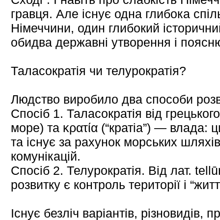
гравця. Але існує одна глибока спіль
Німеччини, один глибокий історични
обидва державні утворення і поясню
Таласократія чи телурократія?
Людство виробило два способи розвит
Спосіб 1. Таласократія від грецько
море) та κρατία (“кратіа”) — влада: 
та існує за рахунок морських шляхів
комунікацій.
Спосіб 2. Телурократія. Від лат. tel
розвитку є контроль території і “жит
Існує безліч варіантів, різновидів, пр