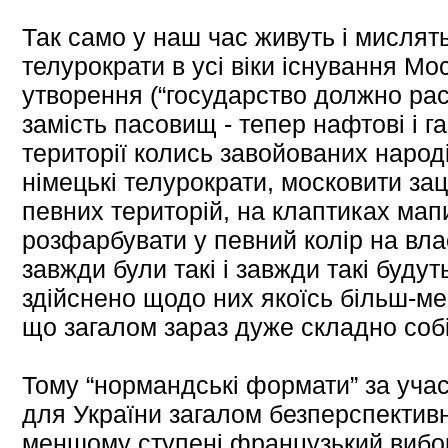
Так само у наш час живуть і мислять
телурократи в усі віки існування Мо
утворення (“государство должно рас
замість пасовищ - тепер нафтові і г
території колись завойованих народі
німецькі телурократи, московити зац
певних територій, на клаптиках мап
розфарбувати у певний колір на вл
завжди були такі і завжди такі будут
здійснено щодо них якоїсь більш-ме
що загалом зараз дуже складно собі
Тому “нормандські формати” за учас
для України загалом безперспективні
меншому ступені французький вибо