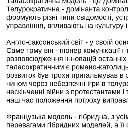
Таласократична модель - це домінан
Телурократична - домінанта контрол
формують різні типи свідомості, ус
управління, впливають на культуру і 
Англо-саксонський світ - у своїй ос
Саме тому він - піонер комунікації і
розповсюдження інновацій останніх 
таласократичним є романо-католицьк
розвиток був трохи пригальмував в о
чином через небезпечні ігри в телур
нескінченні війни з протестантами і т
наш час положення потроху виправ
Французька модель - гібридна, з усі
перевагами гібридних моделей, а її 