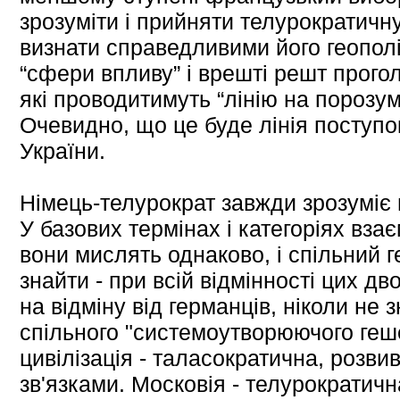
зрозуміти і прийняти телурократичну
визнати справедливими його геополіт
“сфери впливу” і врешті решт прогол
які проводитимуть “лінію на порозу
Очевидно, що це буде лінія поступо
України.
Німець-телурократ завжди зрозуміє
У базових термінах і категоріях взає
вони мислять однаково, і спільний 
знайти - при всій відмінності цих дв
на відміну від германців, ніколи не 
спільного "системоутворюючого геш
цивілізація - таласократична, розви
зв'язками. Московія - телурократична