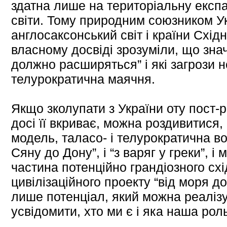
здатна лише на територіальну експа
світи. Тому природним союзником У
англосаксонський світ і країни Східн
власному досвіді зрозуміли, що зна
должно расширяться” і які загрози н
телурократична маячня.
Якщо зколупати з України оту пост-
досі її вкриває, можна роздивитися,
модель, таласо- і телурократична вод
Сяну до Дону”, і “з варяг у греки”, і м
частина потенційно грандіозного сх
цивілізаційного проекту “від моря д
лише потенціал, який можна реаліз
усвідомити, хто ми є і яка наша роль 