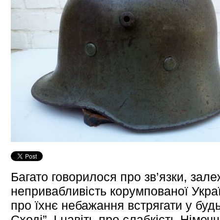
Багато говорилося про зв’язки, зале
непривабливість корумпованої Україн
про їхнє небажання встрягати у буд
Сході”. І навіть про слабкість Німеч