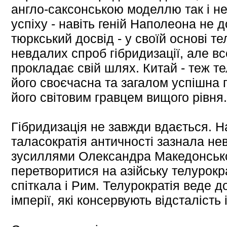
англо-саксонською моделлю так і н
успіху - навіть геній Наполеона не д
тюркський досвід - у своїй основі т
невдалих спроб гібридизації, але вс
прокладає свій шлях. Китай - теж т
його своєчасна та загалом успішна 
його світовим гравцем вищого рівня.
Гібридизація не завжди вдається. Н
таласократія античності зазнала нев
зусиллями Олександра Македонськ
перетворитися на азійську телурокр
спіткала і Рим. Телурократія веде д
імперії, які консервують відсталість 