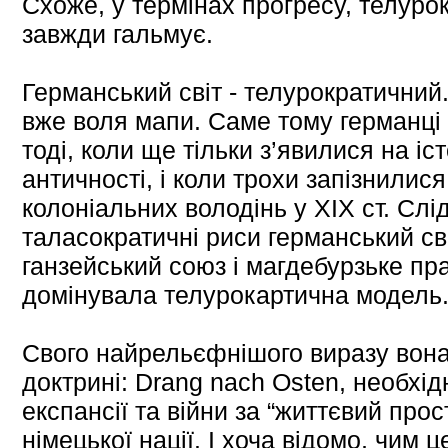
Схоже, у термінах прогресу, телурок
завжди гальмує.
Германський світ - телурократичний. 
вже воля мапи. Саме тому германці 
тоді, коли ще тільки з’явилися на іс
античності, і коли трохи запізнилис
колоніальних володінь у ХІХ ст. Слі
таласократичні риси германський сві
ганзейський союз і магдебурзьке пр
домінувала телурокартична модель
Свого найрельєфнішого виразу вона
доктрині: Drang nach Osten, необхід
експансії тa війни за “життєвий прос
німецької нації. І хоча відомо, чим ц