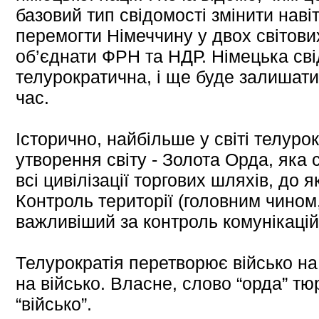
базовий тип свідомості змінити наві
перемогти Німеччину у двох світових
об’єднати ФРН та НДР. Німецька сві
телурократична, і ще буде залишат
час.
Історично, найбільше у світі телур
утворення світу - Золота Орда, яка 
всі цивілізації торгових шляхів, до я
Контроль території (головним чином,
важливіший за контроль комунікацій
Телурократія перетворює військо на
на військо. Власне, слово “орда” тюр
“військо”.