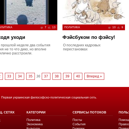
ОЛИТИКА
7
13
ПОЛИТИКА
10
9
ходя уходи
Фэйсбуком по фэйсу!
 прошлой неделе два события
О последних кадровых
ня не то что дико, но вполне
перестановках
илично расстроили.
2
33
34
35
36
37
38
39
40
Вперед »
. Первая украинская философско-политическая социальная сеть.
Ц. СЕТЯХ
КАТЕГОРИИ
СЕРВИСЫ ПОТОКОВ
ПОЛЬ
Политика
Посты
Помощ
k
Экономика
События
Право
Культура
Галереи
Прави