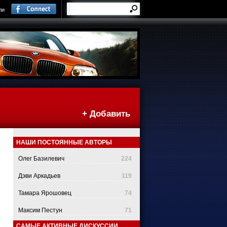
ли
+ Добавить
НАШИ ПОСТОЯННЫЕ АВТОРЫ
Олег Базилевич
224
Дэви Аркадьев
119
Тамара Ярошовец
74
Максим Пестун
71
САМЫЕ АКТИВНЫЕ ДИСКУССИИ