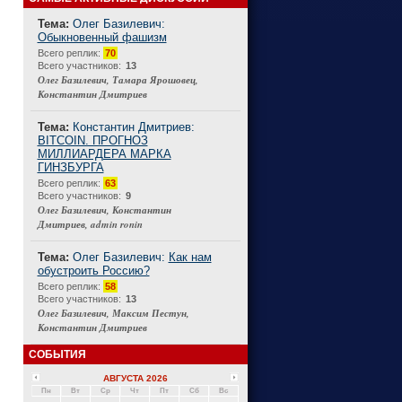
Тема:
Олег Базилевич:
Обыкновенный фашизм
Connect
Всего реплик:
70
Всего участников:
13
Олег Базилевич, Тамара Ярошовец,
Константин Дмитриев
Тема:
Константин Дмитриев:
BITCOIN. ПРОГНОЗ
МИЛЛИАРДЕРА МАРКА
ГИНЗБУРГА
Всего реплик:
63
Всего участников:
9
Олег Базилевич, Константин
Дмитриев, admin ronin
Тема:
Олег Базилевич:
Как нам
обустроить Россию?
Всего реплик:
58
Всего участников:
13
Олег Базилевич, Максим Пестун,
Константин Дмитриев
СОБЫТИЯ
АВГУСТА 2026
Пн
Вт
Ср
Чт
Пт
Сб
Вс