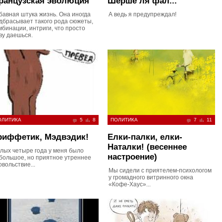
ранцузская эволюция
Шерше ля фал...
бавная штука жизнь. Она иногда
А ведь я предупреждал!
дбрасывает такого рода сюжеты,
мбинации, интриги, что просто
ву даешься.
ОЛИТИКА
5
8
ПОЛИТИКА
7
11
риффетик, Мэдвэдик!
Елки-палки, елки-
Наталки! (весеннее
лых четыре года у меня было
настроение)
большое, но приятное утреннее
овольствие...
Мы сидели с приятелем-психологом
у громадного витринного окна
«Кофе-Хаус»...