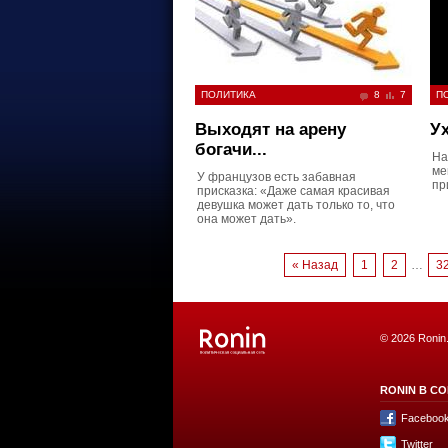
ПОЛИТИКА
8
7
П
Выходят на арену
У
богачи...
На
ме
У французов есть забавная
пр
присказка: «Даже самая красивая
девушка может дать только то, что
она может дать».
« Назад
1
2
…
3
© 2026 Ronin
RONIN В СО
Faceboo
Twitter