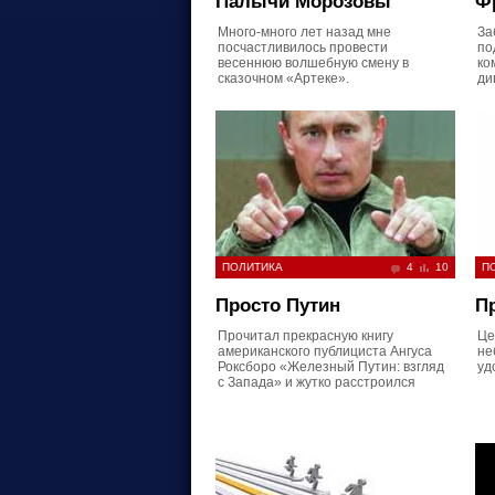
Палычи Морозовы
Ф
Много-много лет назад мне
За
посчастливилось провести
по
весеннюю волшебную смену в
ко
сказочном «Артеке».
ди
ПОЛИТИКА
4
10
П
Просто Путин
П
Прочитал прекрасную книгу
Це
американского публициста Ангуса
не
Роксборо «Железный Путин: взгляд
уд
с Запада» и жутко расстроился