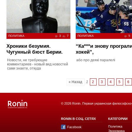
ПОЛИТИКА
3
7
ПОЛИТИКА
5
Хроники безумия.
“Ка***и знову програли
Чугунный бюст Берии.
хокей”,
Новости, не требующие
або про деякі паралелі
комментариев - новый вид новостей
сами знаете, откуда
« Назад
1
2
3
4
5
6
© 2026 Ronin. Первая украинская философско
RONIN В СОЦ. СЕТЯХ
КАТЕГОРИИ
Политика
Facebook
Экономика