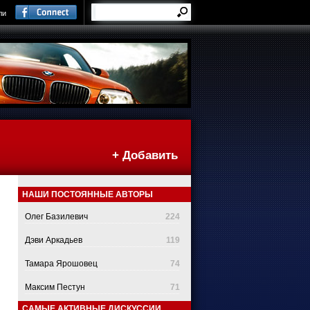
ли
+ Добавить
НАШИ ПОСТОЯННЫЕ АВТОРЫ
Олег Базилевич
224
Дэви Аркадьев
119
Тамара Ярошовец
74
Максим Пестун
71
САМЫЕ АКТИВНЫЕ ДИСКУССИИ