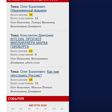
Тема:
Олег Базилевич:
Обыкновенный фашизм
Connect
Всего реплик:
70
Всего участников:
13
Олег Базилевич, Тамара Ярошовец,
Константин Дмитриев
Тема:
Константин Дмитриев:
BITCOIN. ПРОГНОЗ
МИЛЛИАРДЕРА МАРКА
ГИНЗБУРГА
Всего реплик:
63
Всего участников:
9
Олег Базилевич, Константин
Дмитриев, admin ronin
Тема:
Олег Базилевич:
Как нам
обустроить Россию?
Всего реплик:
58
Всего участников:
13
Олег Базилевич, Максим Пестун,
Константин Дмитриев
СОБЫТИЯ
АВГУСТА 2026
Пн
Вт
Ср
Чт
Пт
Сб
Вс