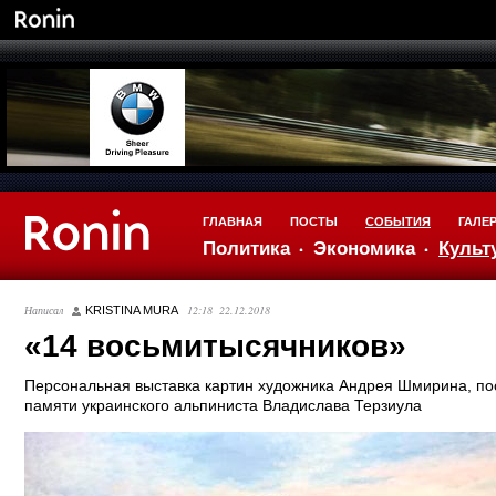
ГЛАВНАЯ
ПОСТЫ
СОБЫТИЯ
ГАЛЕ
Политика
Экономика
Культ
Написал
12:18 22.12.2018
KRISTINA MURA
«14 восьмитысячников»
Персональная выставка картин художника Андрея Шмирина, п
памяти украинского альпиниста Владислава Терзиула