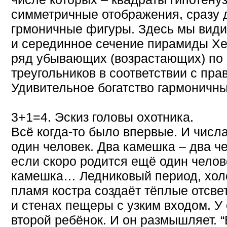
симметричные отображения, сразу 
грмоничные фигуры. Здесь мы видим
и серединное сечение пирамиды Х
ряд убывающих (возрастающих) по 
треугольников в соответствии с пра
Удивительное богатство гармонич
3+1=4. Эскиз головы охотника.
Всё когда-то было впервые. И числ
один человек. Два камешка – два че
если скоро родится ещё один челове
камешка… Ледниковый период, хол
пламя костра создаёт тёплые отсве
и стенах пещеры с узким входом. У
второй ребёнок. И он размышляет. “