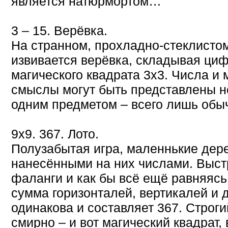
является натюрмортом…
3 – 15. Верёвка.
На странном, прохладно-стеклисто
извивается верёвка, складывая ци
магического квадрата 3х3. Числа и
смыслы могут быть представлены не
одним предметом – всего лишь обыч
9х9. 367. Лото.
Полузабытая игра, маленнькие дер
нанесёнными на них числами. Выст
фаланги и как бы всё ещё равняясь
сумма горизонталей, вертикалей и 
одинакова и составляет 367. Строги
смирно – и вот магический квадрат,