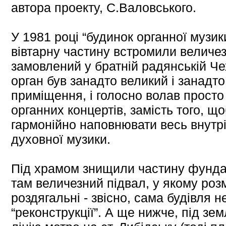
автора проекту, С.Валовського.
У 1981 році “будинок органної музики
вівтарну частину встромили величез
замовлений у братній радянській Ч
орган був занадто великий і занадт
приміщення, і голосно волав просто
органних концертів, замість того, що
гармонійно наповнювати весь внутр
духовної музики.
Під храмом знищили частину фунда
там величезний підвал, у якому розм
роздягальні - звісно, сама будівля 
“реконструкції”. А ще нижче, під зем