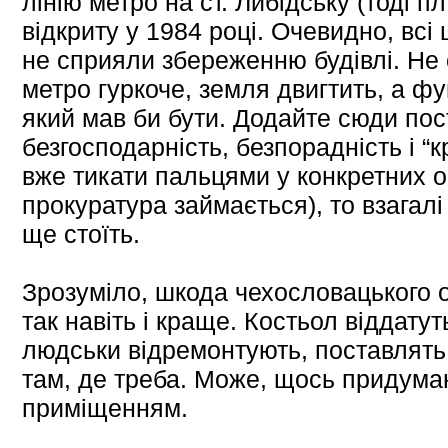
лінію метро на ст. Либідську (тоді п
відкриту у 1984 році. Очевидно, всі 
не сприяли збереженню будівлі. Не 
метро гуркоче, земля двигтить, а ф
який мав би бути. Додайте сюди по
безгосподарність, безпорадність і “
вже тикати пальцями у конкретних ос
прокуратура займається), то взагалі
ще стоїть.
Зрозуміло, шкода чехословацького о
так навіть і краще. Костьол віддату
людськи відремонтують, поставлять о
там, де треба. Може, щось придумаю
приміщенням.