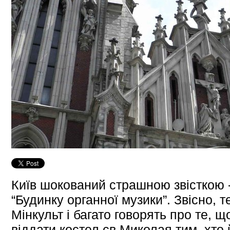
Київ шокований страшною звісткою - з
“Будинку органної музики”. Звісно, 
Мінкульт і багато говорять про те, 
віддати костел св.Миколая тим, хто 