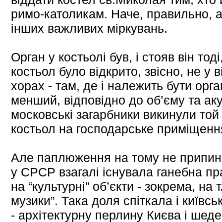
римо-католикам. Наче, правильно, ал
інших важливих міркувань.
Орган у костьолі був, і стояв він тоді
костьол було відкрито, звісно, не у в
хорах - там, де і належить бути орган
менший, відповідно до об’єму та ак
московські загарбники викинули той
костьол на господарське приміщення,
Але паплюження на тому не припин
у СРСР взагалі існувала ганебна пр
на “культурні” об’єкти - зокрема, на 
музики”. Така доля спіткала і київс
- архітектурну перлину Києва і шеде