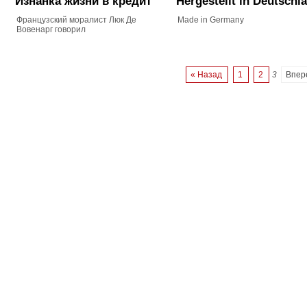
Изнанка жизни в кредит
Hergestellt in Deutschl
Французский моралист Люк Де
Made in Germany
Вовенарг говорил
« Назад
1
2
3
Впер