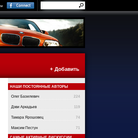
ли
+ Добавить
НАШИ ПОСТОЯННЫЕ АВТОРЫ
Олег Базилевич
224
Дэви Аркадьев
119
Тамара Ярошовец
74
Максим Пестун
71
САМЫЕ АКТИВНЫЕ ДИСКУССИИ