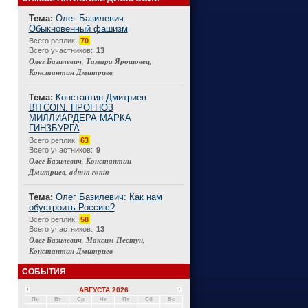
Тема:
Олег Базилевич:
Обыкновенный фашизм
Connect
Всего реплик:
70
Всего участников:
13
Олег Базилевич, Тамара Ярошовец,
Константин Дмитриев
Тема:
Константин Дмитриев:
BITCOIN. ПРОГНОЗ
МИЛЛИАРДЕРА МАРКА
ГИНЗБУРГА
Всего реплик:
63
Всего участников:
9
Олег Базилевич, Константин
Дмитриев, admin ronin
Тема:
Олег Базилевич:
Как нам
обустроить Россию?
Всего реплик:
58
Всего участников:
13
Олег Базилевич, Максим Пестун,
Константин Дмитриев
СОБЫТИЯ
АВГУСТА 2026
Пн
Вт
Ср
Чт
Пт
Сб
Вс