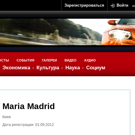
Зарегистрироваться
Войти
и
ОСТЫ
СОБЫТИЯ
ГАЛЕРЕИ
ВИДЕО
АУДИО
Экономика
Культура
Наука
Социум
Maria Madrid
Киев
Дата регистрации: 01.09.2012