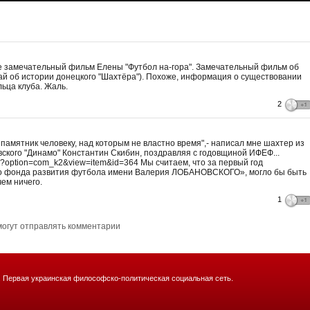
е замечательный фильм Елены "Футбол на-гора". Замечательный фильм об
ай об истории донецкого "Шахтёра"). Похоже, информация о существовании
ьца клуба. Жаль.
2
 памятник человеку, над которым не властно время",- написал мне шахтер из
ского "Динамо" Константин Скибин, поздравляя с годовщиной ИФЕФ...
.php?option=com_k2&view=item&id=364 Мы считаем, что за первый год
о фонда развития футбола имени Валерия ЛОБАНОВСКОГО», могло бы быть
чем ничего.
1
могут отправлять комментарии
. Первая украинская философско-политическая социальная сеть.