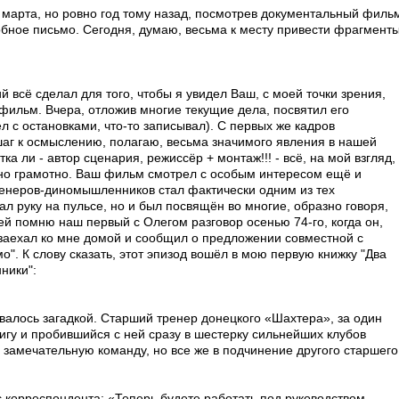
го марта, но ровно год тому назад, посмотрев документальный филь
бное письмо. Сегодня, думаю, весьма к месту привести фрагмент
 всё сделал для того, чтобы я увидел Ваш, с моей точки зрения,
фильм. Вчера, отложив многие текущие дела, посвятил его
ел с остановками, что-то записывал). С первых же кадров
 шаг к осмыслению, полагаю, весьма значимого явления в нашей
тка ли - автор сценария, режиссёр + монтаж!!! - всё, на мой взгляд,
но грамотно. Ваш фильм смотрел с особым интересом ещё и
ренеров-диномышленников стал фактически одним из тех
л руку на пульсе, но и был посвящён во многие, образно говоря,
ей помню наш первый с Олегом разговор осенью 74-го, когда он,
 заехал ко мне домой и сообщил о предложении совместной с
". К слову сказать, этот эпизод вошёл в мою первую книжку "Два
ники":
валось загадкой. Старший тренер донецкого «Шахтера», за один
гу и пробившийся с ней сразу в шестерку сильнейших клубов
 в замечательную команду, но все же в подчинение другого старшего
 корреспондента: «Теперь будете работать под руководством