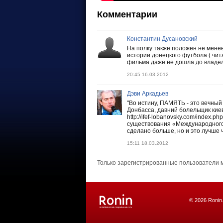
Комментарии
Константин Дусановский
На полку также положен не мене
истории донецкого футбола ( чит
фильма даже не дошла до владел
20:45 16.03.2012
Дэви Аркадьев
"Во истину, ПАМЯТЬ - это вечный
Донбасса, давний болельщик киев
http://ifef-lobanovsky.com/index
существования «Международног
сделано больше, но и это лучше 
15:11 18.03.2012
Только зарегистрированные пользователи 
© 2026 Ronin