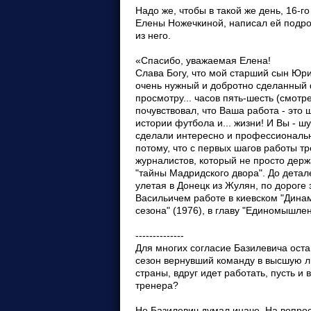
Надо же, чтобы в такой же день, 16-
Елены Ножечкиной, написал ей подро
из него.
«Спасибо, уважаемая Елена!
Слава Богу, что мой старший сын Юрий
очень нужный и добротно сделанный 
просмотру... часов пять-шесть (смотр
почувствовал, что Ваша работа - это
истории футбола и... жизни! И Вы - шу
сделали интересно и профессиональ
потому, что с первых шагов работы т
журналистов, который не просто держа
"тайны Мадридского двора". До детал
улетая в Донецк из Жулян, по дороге
Васильичем работе в киевском "Динамо
сезона" (1976), в главу "Единомышлен
--------------
Для многих согласие Базилевича оста
сезон вернувший команду в высшую ли
страны, вдруг идет работать, пусть и
тренера?
Но Базилевич думал иначе. На вопрос