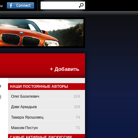
ли
+ Добавить
г
НАШИ ПОСТОЯННЫЕ АВТОРЫ
Олег Базилевич
224
Дэви Аркадьев
119
Тамара Ярошовец
74
Максим Пестун
71
САМЫЕ АКТИВНЫЕ ДИСКУССИИ