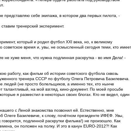
л.
 не представляю себе экипажа, в котором два первых пилота, -
мы ставим тренерский эксперимент.
римент, который и родил футбол ХХI века, но, к великому
о советское время и, увы, не осмысленный сегодня теми, кто имее
 не хуже меня, что нужна подлинная раскрутка - во имя Дела! -
ю работу, как фильм об истории советского футбола сквозь
уженного тренера СССР по футболу Олега Петровича Базилевича.
е людей (не просто болельщиков, а именно тех, кто нынче
т талантливый, на мой взгляд, кино-документ. По моей просьбе
оторые я разместил в некоторых своих блогах. Кто не видел, один
 нашего с Леной знакомства позвонил ей. Естественно, мне
об Олеге Базилевиче, к слову, почётном президенте ИФЕФ. Увы,
ак говорится, подлинной раскрутки фильма!) не произошло. Как
емена, он положен на полку. И это в канун EURO-2012?! Как