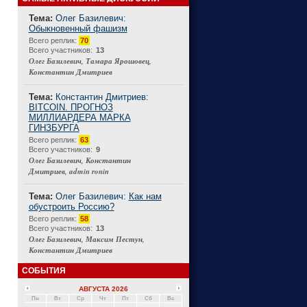
Тема:
Олег Базилевич:
Обыкновенный фашизм
Connect
Всего реплик:
70
Всего участников:
13
Олег Базилевич, Тамара Ярошовец,
Константин Дмитриев
Тема:
Константин Дмитриев:
BITCOIN. ПРОГНОЗ
МИЛЛИАРДЕРА МАРКА
ГИНЗБУРГА
Всего реплик:
63
Всего участников:
9
Олег Базилевич, Константин
Дмитриев, admin ronin
Тема:
Олег Базилевич:
Как нам
обустроить Россию?
Всего реплик:
58
Всего участников:
13
Олег Базилевич, Максим Пестун,
Константин Дмитриев
СОБЫТИЯ
АВГУСТА 2026
Пн
Вт
Ср
Чт
Пт
Сб
Вс