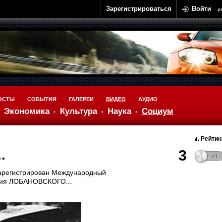
Зарегистрироваться
Войти
и
ОСТЫ
СОБЫТИЯ
ГАЛЕРЕИ
ВИДЕО
АУДИО
Экономика
Культура
Наука
Социум
Рейтин
.
3
зарегистрирован Международный
рия ЛОБАНОВСКОГО...