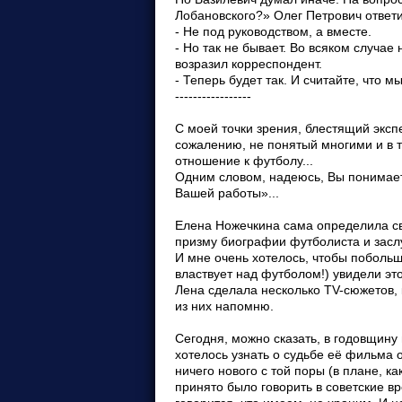
Лобановского?» Олег Петрович ответи
- Не под руководством, а вместе.
- Но так не бывает. Во всяком случае
возразил корреспондент.
- Теперь будет так. И считайте, что 
-----------------
С моей точки зрения, блестящий экспе
сожалению, не понятый многими и в т
отношение к футболу...
Одним словом, надеюсь, Вы понимаете
Вашей работы»...
Елена Ножечкина сама определила сво
призму биографии футболиста и засл
И мне очень хотелось, чтобы побольш
властвует над футболом!) увидели это
Лена сделала несколько TV-сюжетов, к
из них напомню.
Сегодня, можно сказать, в годовщину
хотелось узнать о судьбе её фильма 
ничего нового с той поры (в плане, к
принято было говорить в советские вр