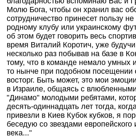
благодарностью вспоминаю Вас и Г
Молю Бога, чтобы он хранил вас обо
сотрудничество принесет пользу н
родному клубу или украинскому фут
об этом будет говорить весь спорти
время Виталий Коротич, уже будучи
несколько раз побывав на базе в К
тому, что в команде немало умных 
то нынче при подобном посещении 
восторг. Быть может, это мои эмоци
в Израиле, общаясь с влюбленными
"Динамо" молодыми ребятами, кото
десять-одиннадцать лет тогда, когд
привезли в Киев Кубок кубков, я по
беседую со звездами европейского 
века..."