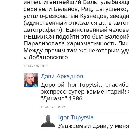
интеллигентнейший Баль, улыбающ
себя вели Беланов, Рац, Евтушенко,
устало-резковатый Кузнецов, звёзд
(единственный отказался дать автог
автографы!»). Единственный человек
РЕШИЛСЯ подойти это был Валерий
Парализовала харизматичность Лич
Между прочим там же некоторым уд
у Лобановского.
11:14 26.02.2012
Дэви Аркадьев
Дорогой Ihor Tupytsia, спасибо
экспресс-супер-комментарий! 
"Динамо"-1986...
16:48 26.02.2012
Igor Tupytsia
Уважаемый Дэви, у меня