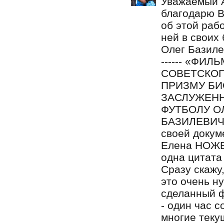
Уважаемый 
благодарю В
об этой рабо
ней в своих 
Олег Базилев
------ «ФИ
СОВЕТСКОГ
ПРИЗМУ БИ
ЗАСЛУЖЕНН
ФУТБОЛУ О
БАЗИЛЕВИЧА»
своей докум
Елена НОЖЕЧК
одна цитата и
Сразу скажу,
это очень н
сделанный ф
- один час с
многие теку